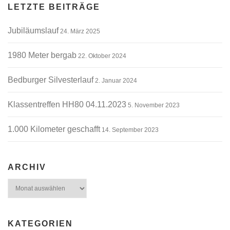
LETZTE BEITRÄGE
g
s
Jubiläumslauf
24. März 2025
n
a
1980 Meter bergab
22. Oktober 2024
v
i
Bedburger Silvesterlauf
2. Januar 2024
g
a
Klassentreffen HH80 04.11.2023
5. November 2023
t
i
1.000 Kilometer geschafft
14. September 2023
o
n
ARCHIV
Archiv
KATEGORIEN