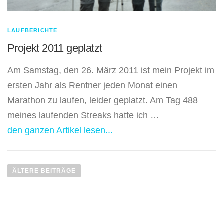
LAUFBERICHTE
Projekt 2011 geplatzt
Am Samstag, den 26. März 2011 ist mein Projekt im
ersten Jahr als Rentner jeden Monat einen
Marathon zu laufen, leider geplatzt. Am Tag 488
meines laufenden Streaks hatte ich …
den ganzen Artikel lesen...
B
e
ÄLTERE BEITRÄGE
i
t
r
a