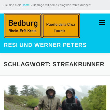
Sie sind hier:
Home
»
Beiträge mit dem Schlagwort "streakrunner"
Zum
Inhalt
Menü
springen
RESI UND WERNER PETERS
HOME
AUF DEM JAKOBSWEG
SCHLAGWORT:
STREAKRUNNER
LAUFEN
STREAK
KINDER
GALERIE
LAUFEVENTS