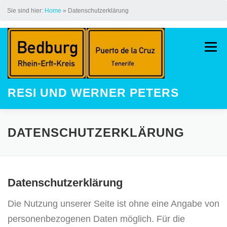
Sie sind hier:
Home
»
Datenschutzerklärung
Zum
Inhalt
Menü
springen
RESI UND WERNER PETERS
HOME
AUF DEM JAKOBSWEG
DATENSCHUTZERKLÄRUNG
LAUFEN
STREAK
KINDER
Datenschutzerklärung
GALERIE
LAUFEVENTS
Die Nutzung unserer Seite ist ohne eine Angabe von
personenbezogenen Daten möglich. Für die