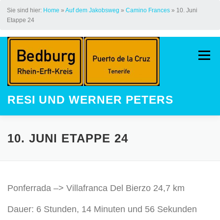
Sie sind hier:
Home
»
Auf dem Jakobsweg
»
Camino Frances
»
10. Juni
Etappe 24
Zum
Inhalt
Menü
springen
RESI UND WERNER PETERS
HOME
AUF DEM JAKOBSWEG
10. JUNI ETAPPE 24
LAUFEN
STREAK
KINDER
Ponferrada –> Villafranca Del Bierzo 24,7 km
GALERIE
LAUFEVENTS
Dauer: 6 Stunden, 14 Minuten und 56 Sekunden