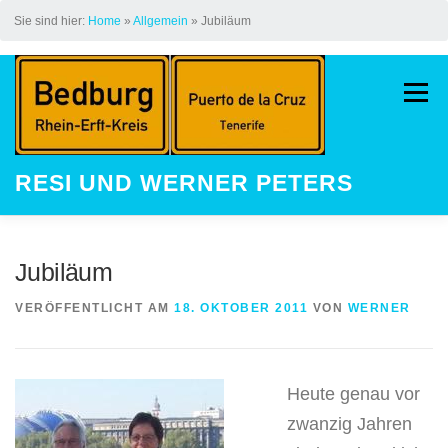
Sie sind hier:
Home
»
Allgemein
»
Jubiläum
Zum
Inhalt
Menü
springen
RESI UND WERNER PETERS
HOME
AUF DEM JAKOBSWEG
Jubiläum
VERÖFFENTLICHT AM
18. OKTOBER 2011
VON
WERNER
LAUFEN
STREAK
KINDER
Heute genau vor
GALERIE
LAUFEVENTS
zwanzig Jahren