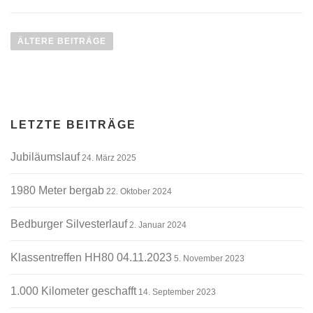
B
e
ÄLTERE BEITRÄGE
i
t
r
a
LETZTE BEITRÄGE
g
s
Jubiläumslauf
24. März 2025
n
a
1980 Meter bergab
22. Oktober 2024
v
i
Bedburger Silvesterlauf
2. Januar 2024
g
a
Klassentreffen HH80 04.11.2023
5. November 2023
t
i
1.000 Kilometer geschafft
14. September 2023
o