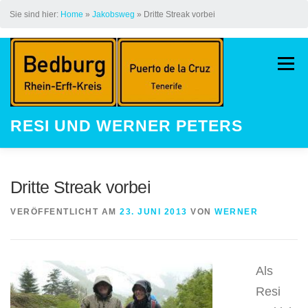
Sie sind hier:
Home
»
Jakobsweg
»
Dritte Streak vorbei
Zum
Inhalt
Menü
springen
RESI UND WERNER PETERS
HOME
AUF DEM JAKOBSWEG
Dritte Streak vorbei
VERÖFFENTLICHT AM
23. JUNI 2013
VON
WERNER
LAUFEN
STREAK
KINDER
Als
GALERIE
LAUFEVENTS
Resi