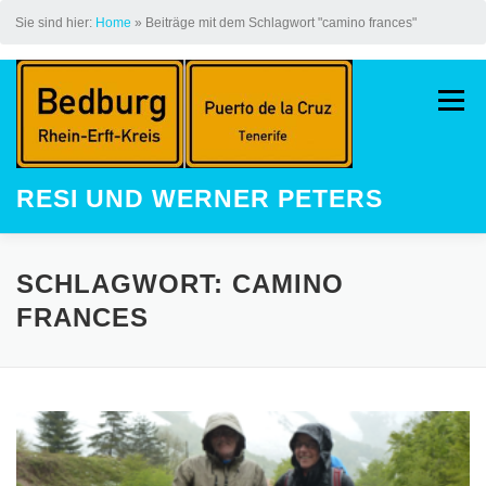
Sie sind hier:
Home
»
Beiträge mit dem Schlagwort "camino frances"
Zum
Inhalt
Menü
springen
RESI UND WERNER PETERS
HOME
AUF DEM JAKOBSWEG
SCHLAGWORT:
CAMINO
FRANCES
LAUFEN
STREAK
KINDER
GALERIE
LAUFEVENTS