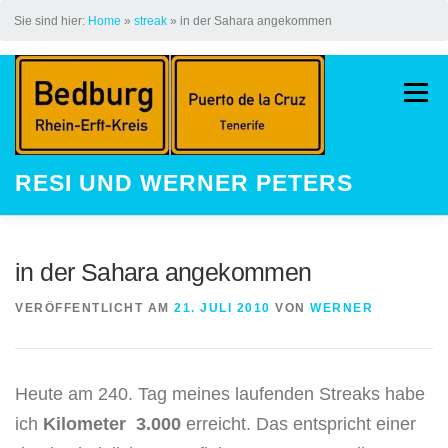
Sie sind hier:
Home
»
streak
»
in der Sahara angekommen
Zum
Inhalt
Menü
springen
RESI UND WERNER PETERS
HOME
AUF DEM JAKOBSWEG
in der Sahara angekommen
VERÖFFENTLICHT AM
21. JULI 2010
VON
WERNER
LAUFEN
STREAK
KINDER
Heute am 240. Tag meines laufenden Streaks habe
GALERIE
LAUFEVENTS
ich
Kilometer 3.000
erreicht. Das entspricht einer