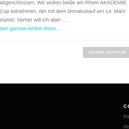
abgeschlossen. Wir wollen beide am Rhein AKADEMIE
Cup teilnehmen, der mit dem Donatuslauf am 14. März
startet. Vorher will ich aber …
den ganzen Artikel lesen...
NEUERE BEITRÄGE
C
Pr
Hi