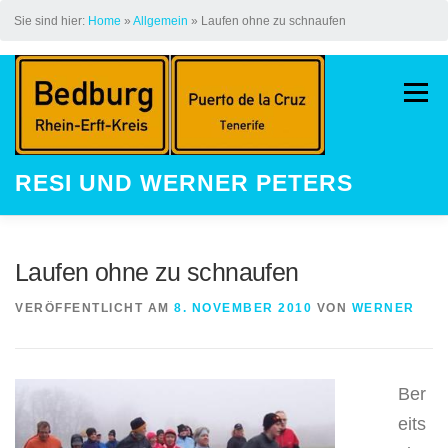
Sie sind hier:
Home
»
Allgemein
»
Laufen ohne zu schnaufen
Zum
Inhalt
Menü
springen
RESI UND WERNER PETERS
HOME
AUF DEM JAKOBSWEG
Laufen ohne zu schnaufen
VERÖFFENTLICHT AM
8. NOVEMBER 2010
VON
WERNER
LAUFEN
STREAK
KINDER
Ber
GALERIE
LAUFEVENTS
eits