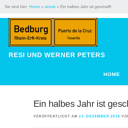
Sie sind hier:
Home
»
streak
»
Ein halbes Jahr ist geschafft
Zum
Inhalt
springen
RESI UND WERNER PETERS
HOME
Ein halbes Jahr ist gesc
VERÖFFENTLICHT AM
23. DEZEMBER 2016
VO