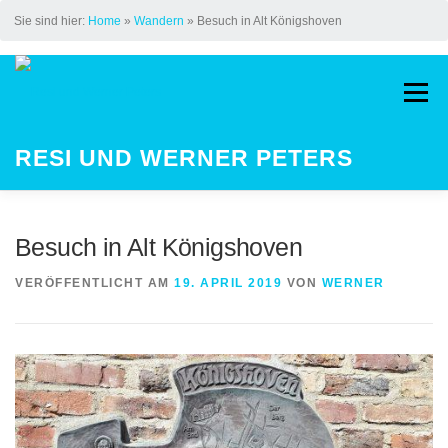
Sie sind hier:
Home
»
Wandern
»
Besuch in Alt Königshoven
Zum
Inhalt
Menü
springen
RESI UND WERNER PETERS
HOME
AUF DEM JAKOBSWEG
Besuch in Alt Königshoven
VERÖFFENTLICHT AM
19. APRIL 2019
VON
WERNER
LAUFEN
STREAK
KINDER
GALERIE
LAUFEVENTS