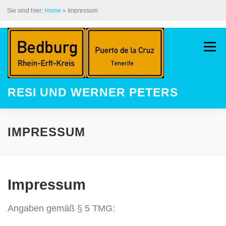
Sie sind hier:
Home
»
Impressum
Zum
Inhalt
Menü
springen
RESI UND WERNER PETERS
HOME
AUF DEM JAKOBSWEG
IMPRESSUM
LAUFEN
STREAK
KINDER
Impressum
GALERIE
LAUFEVENTS
Angaben gemäß § 5 TMG: