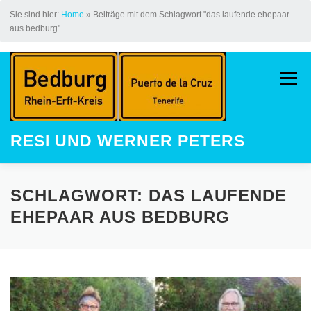
Sie sind hier:
Home
»
Beiträge mit dem Schlagwort "das laufende ehepaar
aus bedburg"
Zum
Inhalt
Menü
springen
RESI UND WERNER PETERS
HOME
AUF DEM JAKOBSWEG
SCHLAGWORT:
DAS LAUFENDE
EHEPAAR AUS BEDBURG
LAUFEN
STREAK
KINDER
GALERIE
LAUFEVENTS